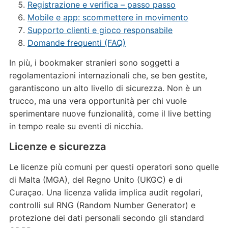
Registrazione e verifica – passo passo
Mobile e app: scommettere in movimento
Supporto clienti e gioco responsabile
Domande frequenti (FAQ)
In più, i bookmaker stranieri sono soggetti a
regolamentazioni internazionali che, se ben gestite,
garantiscono un alto livello di sicurezza. Non è un
trucco, ma una vera opportunità per chi vuole
sperimentare nuove funzionalità, come il live betting
in tempo reale su eventi di nicchia.
Licenze e sicurezza
Le licenze più comuni per questi operatori sono quelle
di Malta (MGA), del Regno Unito (UKGC) e di
Curaçao. Una licenza valida implica audit regolari,
controlli sul RNG (Random Number Generator) e
protezione dei dati personali secondo gli standard