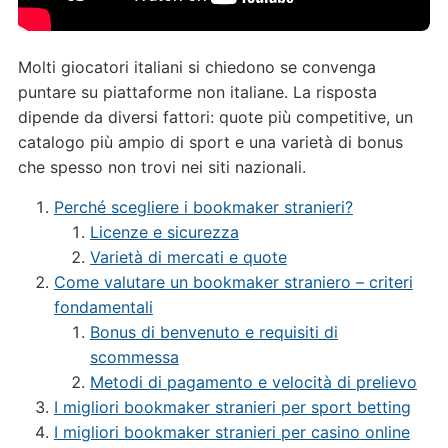
Molti giocatori italiani si chiedono se convenga
puntare su piattaforme non italiane. La risposta
dipende da diversi fattori: quote più competitive, un
catalogo più ampio di sport e una varietà di bonus
che spesso non trovi nei siti nazionali.
Perché scegliere i bookmaker stranieri?
Licenze e sicurezza
Varietà di mercati e quote
Come valutare un bookmaker straniero – criteri
fondamentali
Bonus di benvenuto e requisiti di
scommessa
Metodi di pagamento e velocità di prelievo
I migliori bookmaker stranieri per sport betting
I migliori bookmaker stranieri per casino online