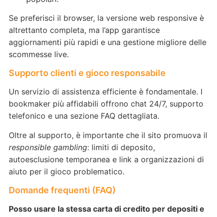
Se preferisci il browser, la versione web responsive è
altrettanto completa, ma l’app garantisce
aggiornamenti più rapidi e una gestione migliore delle
scommesse live.
Supporto clienti e gioco responsabile
Un servizio di assistenza efficiente è fondamentale. I
bookmaker più affidabili offrono chat 24/7, supporto
telefonico e una sezione FAQ dettagliata.
Oltre al supporto, è importante che il sito promuova il
responsible gambling
: limiti di deposito,
autoesclusione temporanea e link a organizzazioni di
aiuto per il gioco problematico.
Domande frequenti (FAQ)
Posso usare la stessa carta di credito per depositi e